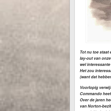
Tot nu toe staat 
lay-out van onze
wel interessante
Het zou interess
(want dat hebben
Voorlopig verwij
Commando heeft
Over de jaren he
van Norton-bezit