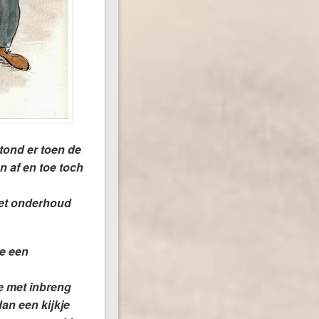
stond er toen de
 af en toe toch
met onderhoud
ie een
se met inbreng
dan een kijkje