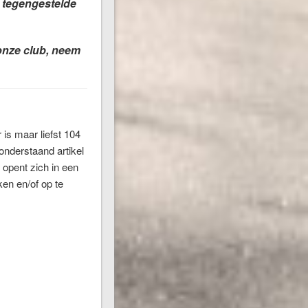
s tegengestelde
 onze club, neem
is maar liefst 104
 onderstaand artikel
opent zich in een
en en/of op te