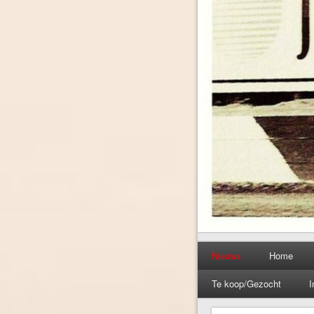
Nieuws
Home
Te koop/Gezocht
I