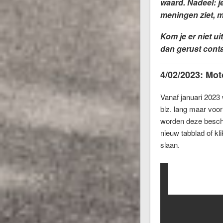
waard. Nadeel: j
meningen ziet, m
Kom je er niet ui
dan gerust conta
4/02/2023: Mot
Vanaf januari 2023 
blz. lang maar voor 
worden deze beschr
nieuw tabblad of k
slaan.