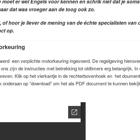
e moet er wel Engels voor kennen en schrik niet dat je som
aar dat was vroeger aan de toog ook zo.
t, of hoor je liever de mening van de échte specialisten van
ct op.
orkeuring
werd een verplichte motorkeuring ingevoerd. De regelgeving hierover 
ons zijn de instructies met betrekking tot oldtimers erg belangrijk. In
even. Klik op het vierkantje in de rechterbovenhoek en het doument 
lik onderaan op “download” om het als PDF document te kunnen bekijk