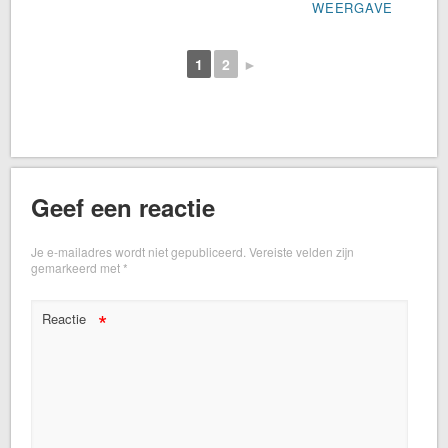
WEERGAVE
1
2
►
Geef een reactie
Je e-mailadres wordt niet gepubliceerd.
Vereiste velden zijn
gemarkeerd met
*
*
Reactie