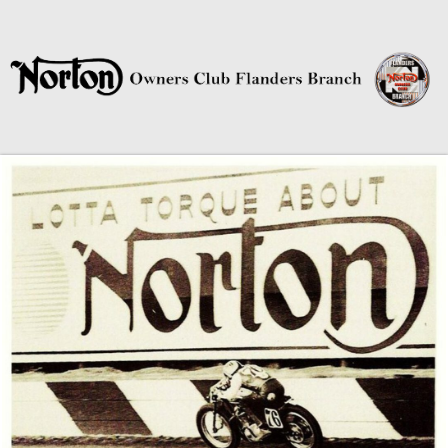
Norton Owners Club Flanders
Branch