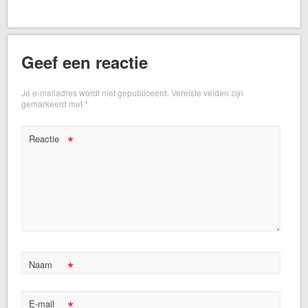
Geef een reactie
Je e-mailadres wordt niet gepubliceerd.
Vereiste velden zijn
gemarkeerd met
*
*
Reactie
*
Naam
*
E-mail