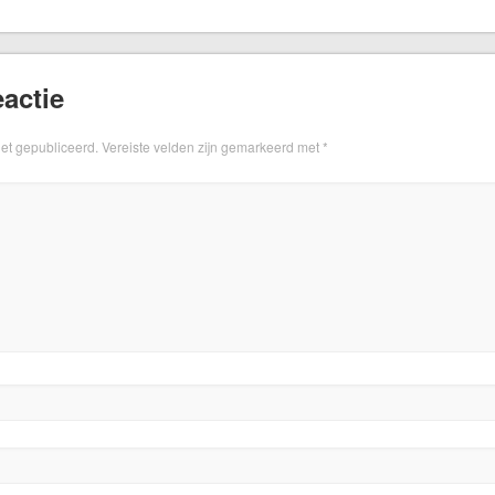
actie
iet gepubliceerd.
Vereiste velden zijn gemarkeerd met
*