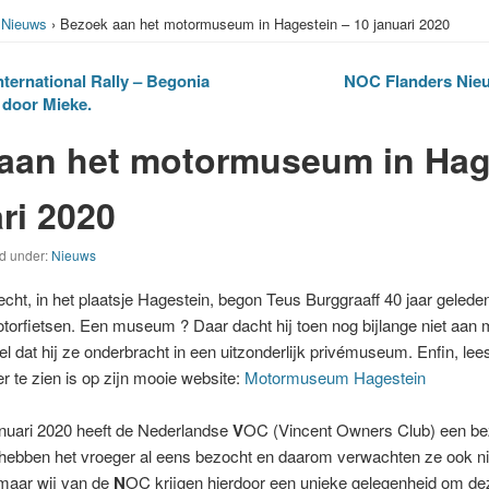
›
Nieuws
› Bezoek aan het motormuseum in Hagestein – 10 januari 2020
nternational Rally – Begonia
NOC Flanders Nieu
 door Mieke.
aan het motormuseum in Hag
ri 2020
ed under:
Nieuws
cht, in het plaatsje Hagestein, begon Teus Burggraaff 40 jaar gelede
orfietsen. Een museum ? Daar dacht hij toen nog bijlange niet aa
l dat hij ze onderbracht in een uitzonderlijk privémuseum. Enfin, lee
er te zien is op zijn mooie website:
Motormuseum Hagestein
nuari 2020 heeft de Nederlandse
V
OC (Vincent Owners Club) een be
 hebben het vroeger al eens bezocht en daarom verwachten ze ook nie
maar wij van de
N
OC krijgen hierdoor een unieke gelegenheid om de