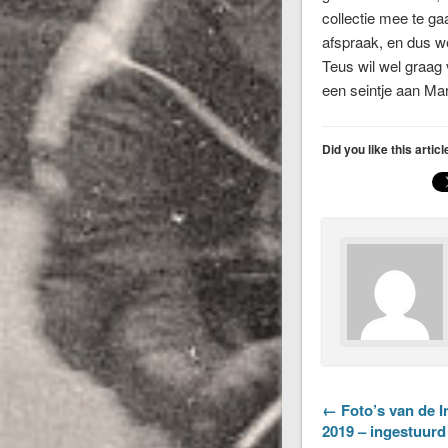
collectie mee te g
afspraak, en dus we
Teus wil wel graag 
een seintje aan Ma
Did you like this artic
← Foto’s van de I
2019 – ingestuurd