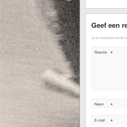
Geef een re
Je e-mailadres wordt n
*
Reactie
*
Naam
*
E-mail