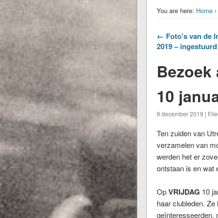
You are here:
Home
← Foto’s van de I
2019 – ingestuurd
Bezoek 
10 janua
9 december 2019 | Fil
Ten zuiden van Utre
verzamelen van mot
werden het er zovee
ontstaan is en wat 
Op
VRIJDAG
10 ja
haar clubleden. Ze
geïnteresseerden, 