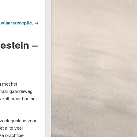
wjaarsreceptie. →
estein –
n met het
n maar gaandeweg
s zelf maar hoe het
zoek gepland voor
t al te veel
ze prachtige