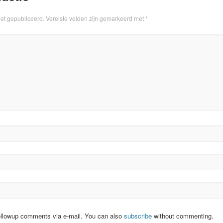
iet gepubliceerd.
Vereiste velden zijn gemarkeerd met
*
ollowup comments via e-mail. You can also
subscribe
without commenting.