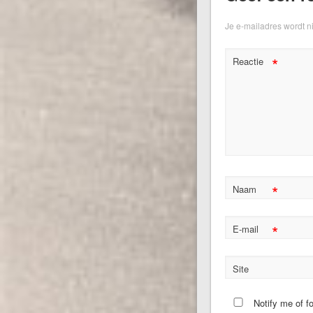
Je e-mailadres wordt n
*
Reactie
*
Naam
*
E-mail
Site
Notify me of f