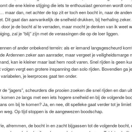
omt die ene kleine stijging die iets te enthousiast genomen wordt om
… maar dan, net achter de top zit er toch een bocht in, naar de ander
t. Dit gaat dan aanvankelijk de snelheid drukken, bij herhaling zeker.
door je de bocht al te verraden, maar mocht je denken van ik weet wat 
iging, zal je “blij” zijn met de verassingen die op de loer liggen.
ennen of ander onbekend terrein: als er iemand langsgescheurd komt,
 de Ardennen zeker aan aanrader, maar vergeet je veiligheidsmarge niet
mand, kan ie kleiner maar laat hem nooit varen. Snel rijden is geen kun
t volgen vergt een grotere inspanning dan solo rijden. Bovendien ga je
variabelen, je leerproces gaat ten onder.
r de “jagers”, scheurders die prooien zoeken die snel rijden en dan 
 komen ze langs met een iets hogere snelheid en bij de volgende boch
s om bij te komen? Ja, en nee, dit spelleke gaat verder tot je limiet 
n weg. Op tijd stoppen is de aangewezen boodschap.
ie, afremmen, de bocht in en zacht bijgassen tot de volgende bocht, 