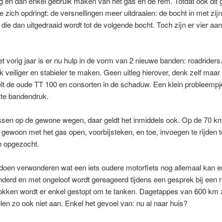
g en dan enkel gebruik maken van het gas en de rem. Totdat ook dit 
e zich opdringt: de versnellingen meer uitdraaien: de bocht in met zij
ie die dan uitgedraaid wordt tot de volgende bocht. Toch zijn er vier a
t vorig jaar is er nu hulp in de vorm van 2 nieuwe banden: roadriders
veiliger en stabieler te maken. Geen uitleg hierover, denk zelf maar 
t de oude TT 100 en consorten in de schaduw. Een klein probleempje 
ste bandendruk.
ssen op de gewone wegen, daar geldt het inmiddels ook. Op de 70 k
ie gewoon met het gas open, voorbijsteken, en toe, invoegen te rijden
n opgezocht.
oen verwonderen wat een iets oudere motorfiets nog allemaal kan 
onderd en met ongeloof wordt gereageerd tijdens een gesprek bij een 
okken wordt er enkel gestopt om te tanken. Dagetappes van 600 km 
len zo ook niet aan. Enkel het gevoel van: nu al naar huis?