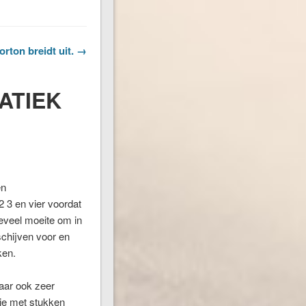
orton breidt uit. →
MATIEK
en
2 3 en vier voordat
eveel moeite om in
schijven voor en
ken.
aar ook zeer
je met stukken