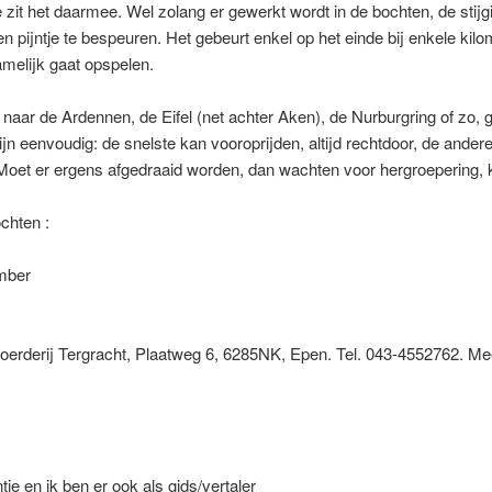
e zit het daarmee. Wel zolang er gewerkt wordt in de bochten, de stij
een pijntje te bespeuren. Het gebeurt enkel op het einde bij enkele kil
hamelijk gaat opspelen.
naar de Ardennen, de Eifel (net achter Aken), de Nurburgring of zo,
zijn eenvoudig: de snelste kan vooroprijden, altijd rechtdoor, de ande
oet er ergens afgedraaid worden, dan wachten voor hergroepering, k
ochten :
mber
oerderij Tergracht, Plaatweg 6, 6285NK, Epen. Tel. 043-4552762. Meer
je en ik ben er ook als gids/vertaler