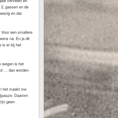
gaat vervelen en
n 2, gassen en de
anwezig en dat
. Voor een smallere
eens na. En ja dit
is er bij het
m wegen is het
 tot … dan worden
en het maakt me
rijpauze. Daarom
zijn geen