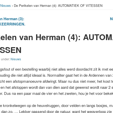
›
Nieuws
› De Perikelen van Herman (4): AUTOMATIEK OF VITESSEN
n Herman (3):
N
KEERRINGEN.
kelen van Herman (4): AUTO
ESSEN
d under:
Nieuws
gsfout of een bestelling waarbij niet alles werd doordacht zit ik met e
ding die niet altijd ideaal is. Normaliter gaat het in de Ardennen van 
t een afstopmanoeuvre afdwingt. Maar nu dus niet meer, het kost t
n en het afstoppen wordt dan van dien aard dat gewenst wordt naar 2 
r. Dus na een paar maal de vier en het zweten, hou je het voor beke
 de kronkelwegen op de heuvelruggen, door velden en langs bosjes, m
t dan zo, … Lekker gassend door de natuur, want het wegverloop zie 