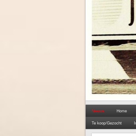
Nieuws
Home
Te koop/Gezocht
I