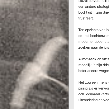
Dezelfde versnellin
een andere strategi
bocht uit in zijn dr
frustreert.
Ten opzichte van he
om het bochtenwerk 
moderne rubber stel
zoeken naar de jui
Automatiek en vite
mogelijk in zijn dr
beter andere wege
Het zou een mens d
pissig als er verw
ook, eenmaal vertr
uitzondering en voe