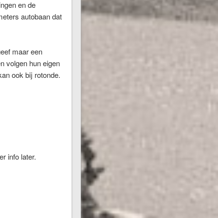
gingen en de
ometers autobaan dat
 geef maar een
ren volgen hun eigen
an ook bij rotonde.
 info later.