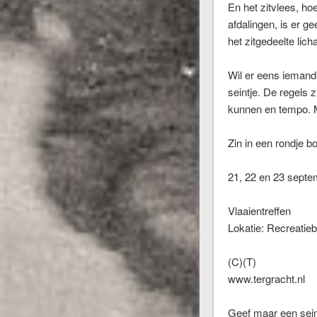
En het zitvlees, ho
afdalingen, is er g
het zitgedeelte lic
Wil er eens iemand 
seintje. De regels 
kunnen en tempo. M
Zin in een rondje b
21, 22 en 23 septe
Vlaaientreffen
Lokatie: Recreatieb
(C)(T)
www.tergracht.nl
Geef maar een seint