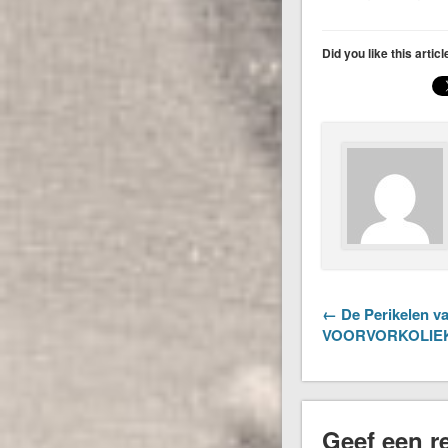
Did you like this artic
← De Perikelen va
VOORVORKOLIE
Geef een re