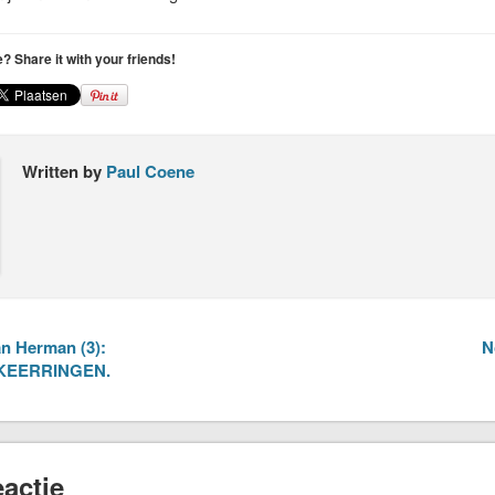
le? Share it with your friends!
Written by
Paul Coene
n Herman (3):
N
KEERRINGEN.
actie