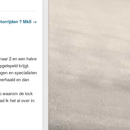
orrijden ? MkII →
maar 2 en een halve
pgelepeld krijgt.
ogen en specialisten
 herhaald en dan
ap waarom de lock
d ik het al over in: