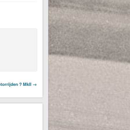
orrijden ? MkII →