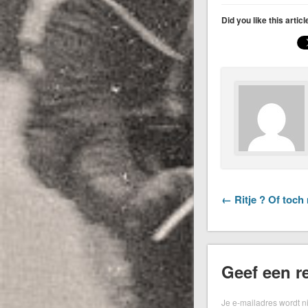
Did you like this artic
← Ritje ? Of toch
Geef een re
Je e-mailadres wordt n