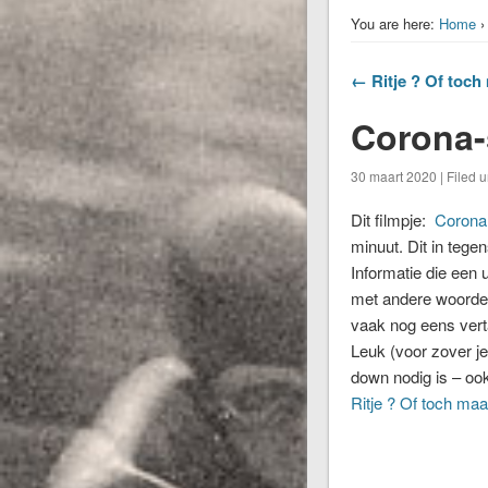
You are here:
Home
← Ritje ? Of toch
Corona-
30 maart 2020 | Filed 
Dit filmpje:
Corona
minuut. Dit in tegen
Informatie die een 
met andere woorden 
vaak nog eens vertaa
Leuk (voor zover j
down nodig is – ook 
Ritje ? Of toch maa