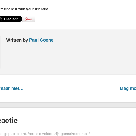
le? Share it with your friends!
Written by
Paul Coene
 maar niet…
Mag mot
actie
iet gepubliceerd.
Vereiste velden zijn gemarkeerd met
*