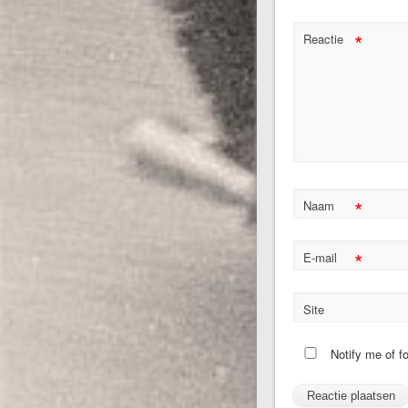
*
Reactie
*
Naam
*
E-mail
Site
Notify me of f