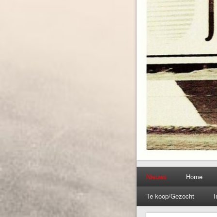
Nieuws
Home
Te koop/Gezocht
I