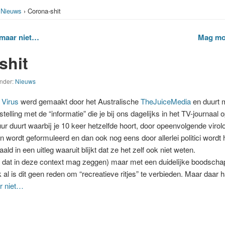
›
Nieuws
› Corona-shit
 maar niet…
Mag mot
shit
under:
Nieuws
 Virus
werd gemaakt door het Australische
TheJuiceMedia
en duurt 
stelling met de “informatie” die je bij ons dagelijks in het TV-journaal o
uur duurt waarbij je 10 keer hetzelfde hoort, door opeenvolgende virol
wordt geformuleerd en dan ook nog eens door allerlei politici wordt
ld in een uitleg waaruit blijkt dat ze het zelf ook niet weten.
e dat in deze context mag zeggen) maar met een duidelijke boodsch
al is dit geen reden om “recreatieve ritjes” te verbieden. Maar daar ha
r niet…