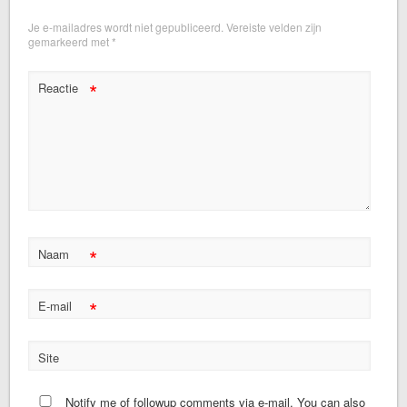
Je e-mailadres wordt niet gepubliceerd.
Vereiste velden zijn
gemarkeerd met
*
*
Reactie
*
Naam
*
E-mail
Site
Notify me of followup comments via e-mail. You can also