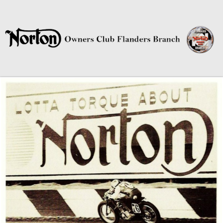
Norton Owners Club Flanders
Branch