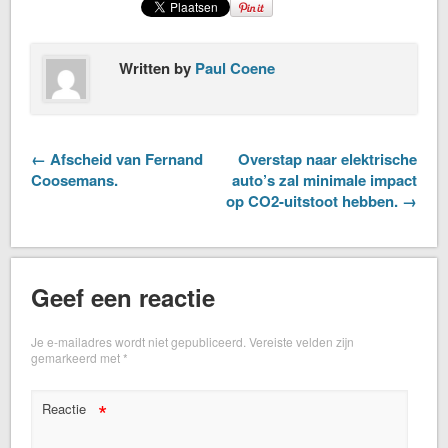
Written by
Paul Coene
← Afscheid van Fernand
Overstap naar elektrische
Coosemans.
auto’s zal minimale impact
op CO2-uitstoot hebben. →
Geef een reactie
Je e-mailadres wordt niet gepubliceerd.
Vereiste velden zijn
gemarkeerd met
*
*
Reactie