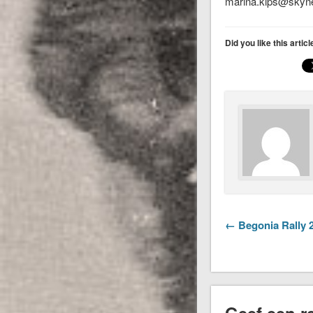
marina.kips@skyne
Did you like this artic
← Begonia Rally 2
Geef een re