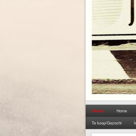
Nieuws
Home
Te koop/Gezocht
I