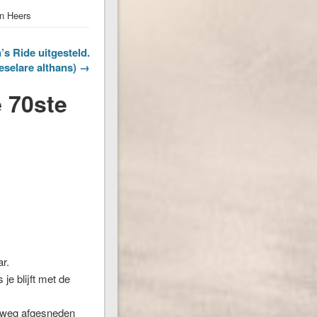
an Heers
s Ride uitgesteld.
eselare althans) →
e 70ste
r.
 je blijft met de
de weg afgesneden