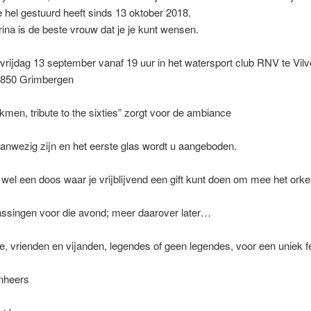
e hel gestuurd heeft sinds 13 oktober 2018.
ina is de beste vrouw dat je je kunt wensen.
vrijdag 13 september vanaf 19 uur in het watersport club RNV te Vilv
 1850 Grimbergen
kmen, tribute to the sixties” zorgt voor de ambiance
aanwezig zijn en het eerste glas wordt u aangeboden.
l een doos waar je vrijblijvend een gift kunt doen om mee het orkes
assingen voor die avond; meer daarover later…
ie, vrienden en vijanden, legendes of geen legendes, voor een uniek fe
nheers