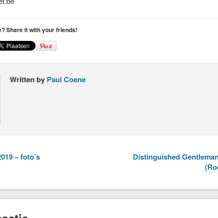
t.be
le? Share it with your friends!
Written by
Paul Coene
019 – foto’s
Distinguished Gentleman’
(Ro
actie