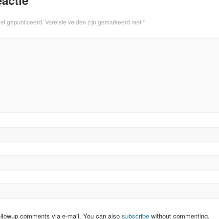
iet gepubliceerd.
Vereiste velden zijn gemarkeerd met
*
ollowup comments via e-mail. You can also
subscribe
without commenting.