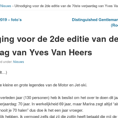
›
Nieuws
› Uitnodiging voor de 2de editie van de 70ste verjaardag van Yves V
019 – foto’s
Distinguished Gentleman’
(Ro
ing voor de 2de editie van d
dag van Yves Van Heers
ed under:
Nieuws
rdt…)
de kleine en grote legendes van de Motor en Jet-ski.
erleden jaar (130 personen) heb ik beslist om het over te doen dit jaa
verjaardag: 70 jaar. In werkelijkheid 69 jaar, maar Marina zegt altijd “als
 nooit je 70 halen” dus doe ik het een jaar vroeger.
elijk hebben, ik vermoed zelfs dat zij die zottin heeft betaald die mij 