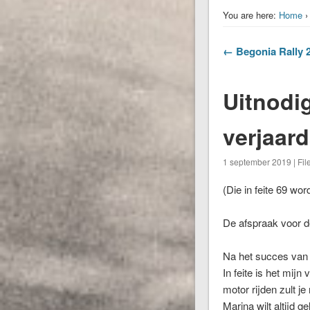
You are here:
Home
← Begonia Rally 2
Uitnodig
verjaar
1 september 2019 | Fil
(Die in feite 69 wo
De afspraak voor 
Na het succes van v
In feite is het mijn 
motor rijden zult je
Marina wilt altijd g