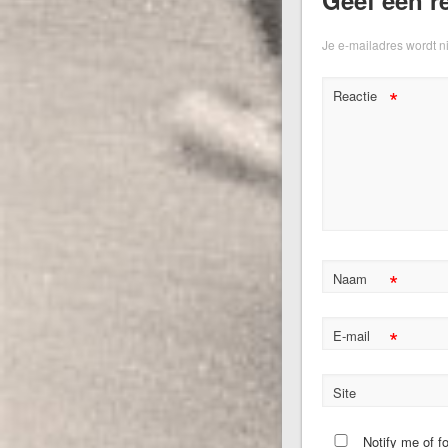
Je e-mailadres wordt n
*
Reactie
*
Naam
*
E-mail
Site
Notify me of f