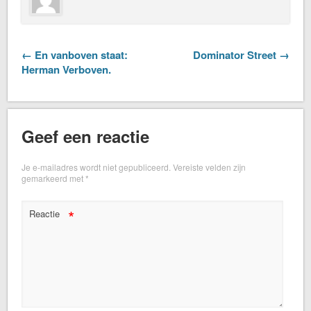
← En vanboven staat:
Dominator Street →
Herman Verboven.
Geef een reactie
Je e-mailadres wordt niet gepubliceerd.
Vereiste velden zijn
gemarkeerd met
*
*
Reactie