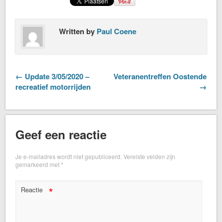
Written by
Paul Coene
← Update 3/05/2020 –
Veteranentreffen Oostende
recreatief motorrijden
→
Geef een reactie
Je e-mailadres wordt niet gepubliceerd.
Vereiste velden zijn
gemarkeerd met
*
*
Reactie