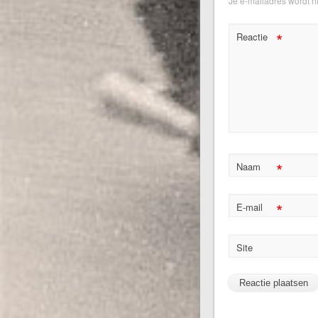
Je e-mailadres wordt n
*
Reactie
*
Naam
*
E-mail
Site