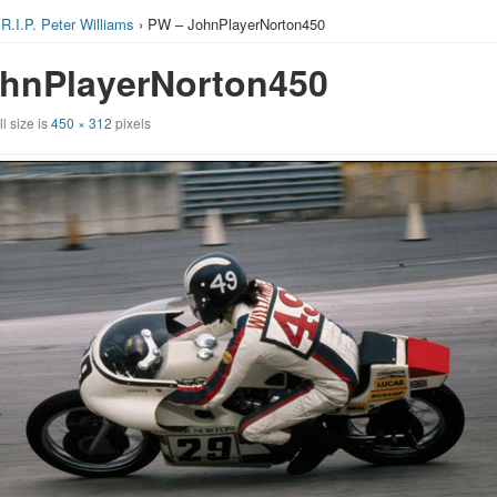
›
R.I.P. Peter Williams
› PW – JohnPlayerNorton450
hnPlayerNorton450
l size is
450 × 312
pixels