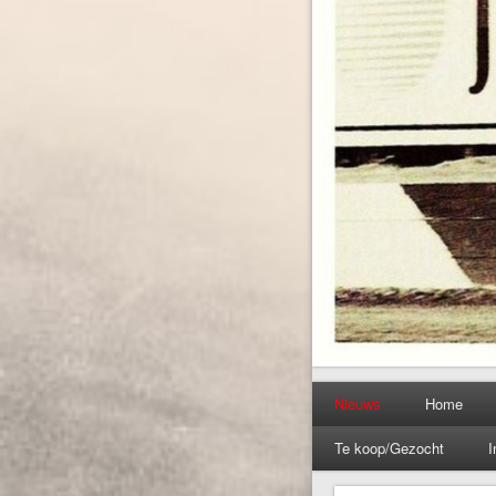
Nieuws
Home
Te koop/Gezocht
I