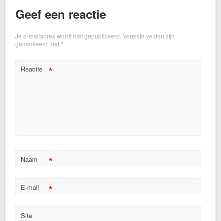
Geef een reactie
Je e-mailadres wordt niet gepubliceerd.
Vereiste velden zijn
gemarkeerd met
*
*
Reactie
*
Naam
*
E-mail
Site