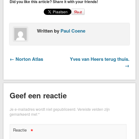
Did you like this article? Share it with your friends!
Written by
Paul Coene
← Norton Atlas
Yves van Heers terug thuis.
→
Geef een reactie
Je e-mailadres wordt niet gepubliceerd.
Vereiste velden zijn
gemarkeerd met
*
*
Reactie