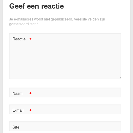
Geef een reactie
Je e-mailadres wordt niet gepubliceerd.
Vereiste velden zijn
gemarkeerd met
*
*
Reactie
*
Naam
*
E-mail
Site