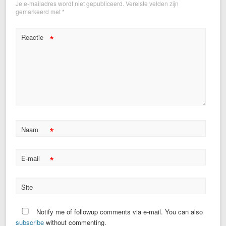
Je e-mailadres wordt niet gepubliceerd.
Vereiste velden zijn
gemarkeerd met
*
*
Reactie
*
Naam
*
E-mail
Site
Notify me of followup comments via e-mail. You can also
subscribe
without commenting.