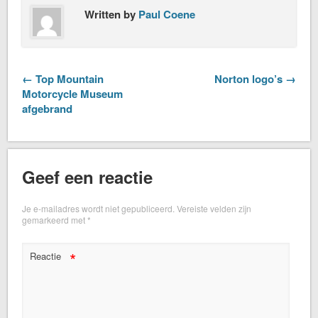
Written by
Paul Coene
← Top Mountain
Norton logo’s →
Motorcycle Museum
afgebrand
Geef een reactie
Je e-mailadres wordt niet gepubliceerd.
Vereiste velden zijn
gemarkeerd met
*
*
Reactie