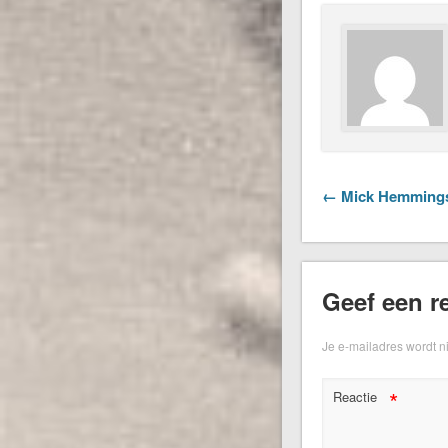
← Mick Hemmings
Geef een re
Je e-mailadres wordt n
*
Reactie