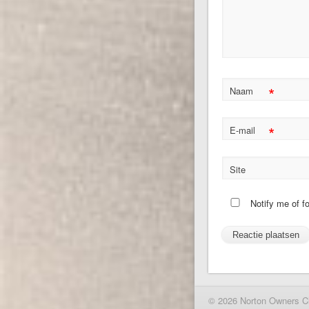
*
Naam
*
E-mail
Site
Notify me of f
© 2026 Norton Owners C