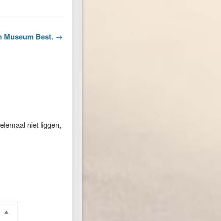
on Museum Best. →
elemaal niet liggen,