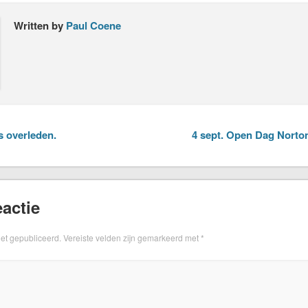
Written by
Paul Coene
 overleden.
4 sept. Open Dag Nort
actie
iet gepubliceerd.
Vereiste velden zijn gemarkeerd met
*