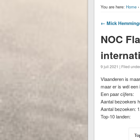
You are here:
Home
← Mick Hemmings
NOC Fla
internat
9 juli 2021 | Filed unde
Vlaanderen is maar 
maar er is wél een 
Een paar cijfers:
Aantal bezoekers he
Aantal bezoeken: 
Top-10 landen: