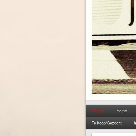
Nieuws
Home
Te koop/Gezocht
I