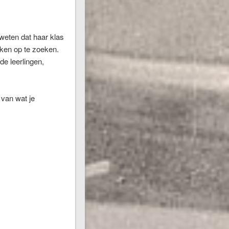
weten dat haar klas
ken op te zoeken.
de leerlingen,
 van wat je