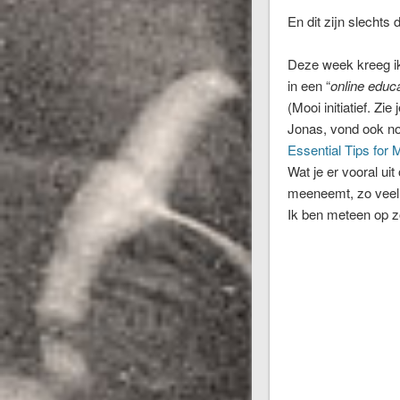
En dit zijn slechts 
Deze week kreeg ik 
in een “
online educ
(Mooi initiatief. Z
Jonas, vond ook no
Essential Tips for
Wat je er vooral ui
meeneemt, zo veel 
Ik ben meteen op z