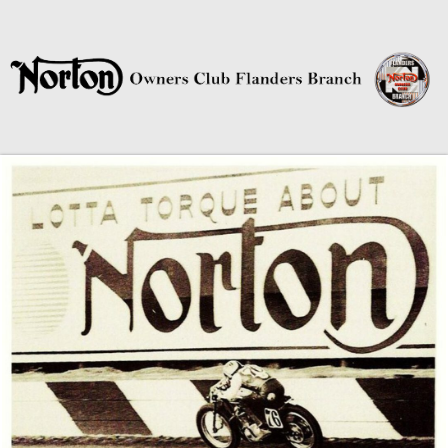
Norton Owners Club Flanders
Branch