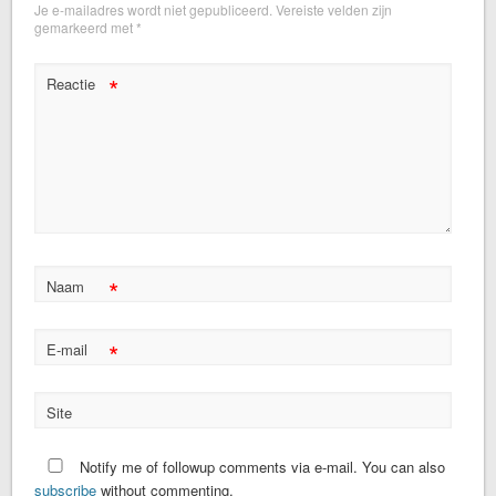
Je e-mailadres wordt niet gepubliceerd.
Vereiste velden zijn
gemarkeerd met
*
*
Reactie
*
Naam
*
E-mail
Site
Notify me of followup comments via e-mail. You can also
subscribe
without commenting.