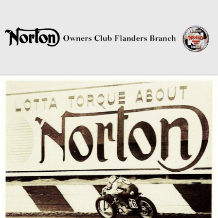
Norton Owners Club Flanders
Branch