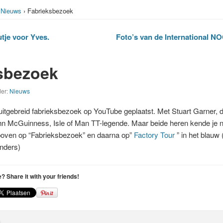
›
Nieuws
› Fabrieksbezoek
tje voor Yves.
Foto’s van de International N
sbezoek
der:
Nieuws
itgebreid fabrieksbezoek op YouTube geplaatst. Met Stuart Garner,
n McGuinness, Isle of Man TT-legende. Maar beide heren kende je nat
erboven op “Fabrieksbezoek” en daarna op”
Factory Tour
” in het blauw
anders)
le? Share it with your friends!