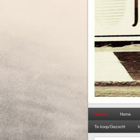
Nieuws
Home
Te koop/Gezocht
I