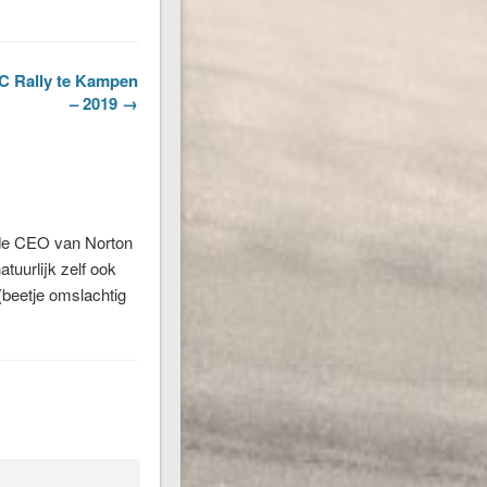
OC Rally te Kampen
– 2019 →
 de CEO van Norton
uurlijk zelf ook
 (beetje omslachtig