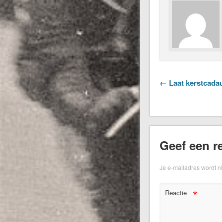
← Laat kerstcadau
Geef een re
Je e-mailadres wordt n
*
Reactie