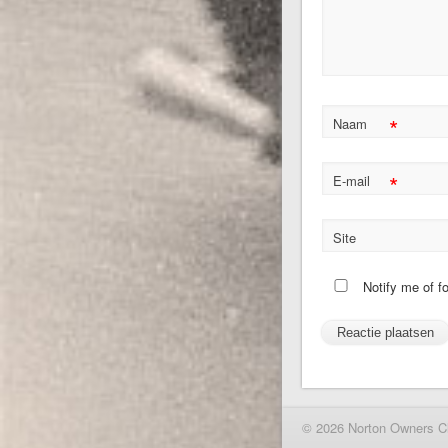
*
Naam
*
E-mail
Site
Notify me of f
© 2026 Norton Owners C