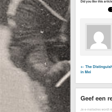
Did you like this artic
← The Distinguis
in Mei
Geef een re
Je e-mailadres wordt n