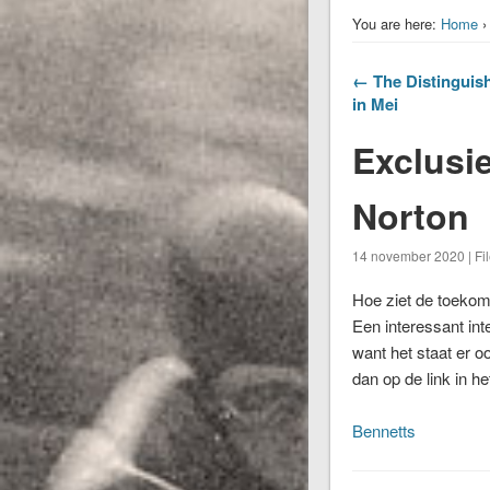
You are here:
Home
← The Distinguis
in Mei
Exclusi
Norton
14 november 2020 | Fi
Hoe ziet de toekoms
Een interessant int
want het staat er o
dan op de link in he
Bennetts