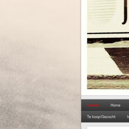
Nieuws
Home
Te koop/Gezocht
I