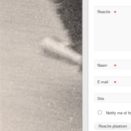
*
Reactie
*
Naam
*
E-mail
Site
Notify me of f