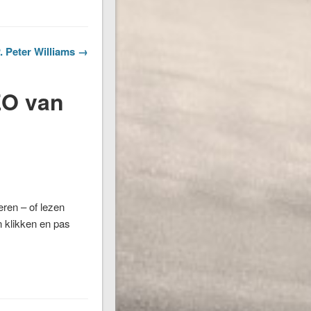
P. Peter Williams →
EO van
eren – of lezen
n klikken en pas