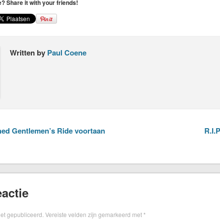
le? Share it with your friends!
Written by
Paul Coene
hed Gentlemen’s Ride voortaan
R.I.
actie
iet gepubliceerd.
Vereiste velden zijn gemarkeerd met
*