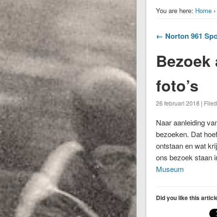
You are here:
Home
← Norton 961 Spo
Bezoek 
foto’s
26 februari 2018 | File
Naar aanleiding va
bezoeken. Dat hoef
ontstaan en wat krij
ons bezoek staan in
Museum
Did you like this artic