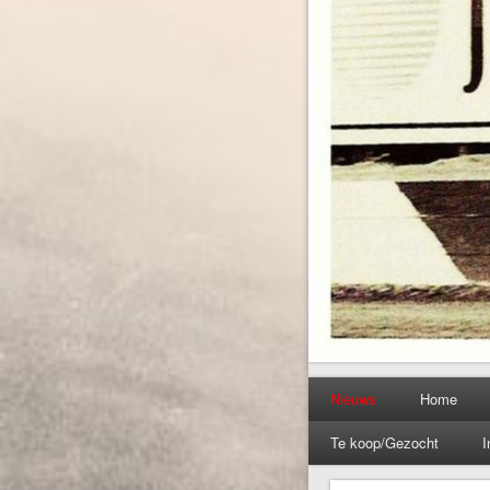
Nieuws
Home
Te koop/Gezocht
I