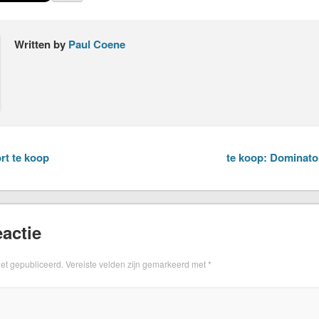
Written by
Paul Coene
rt te koop
te koop: Dominato
actie
iet gepubliceerd.
Vereiste velden zijn gemarkeerd met
*