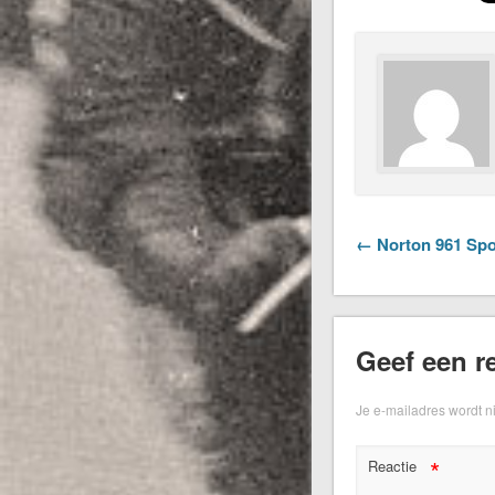
← Norton 961 Spo
Geef een re
Je e-mailadres wordt n
*
Reactie