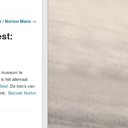
r / Norton Manx →
st:
jn museum te
is het allemaal
Best
. De foto’s van
link:
Bezoek Norton