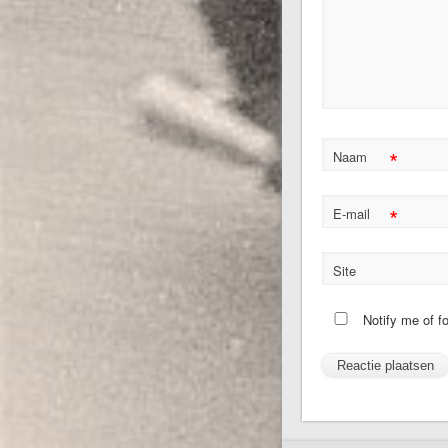
*
Naam
*
E-mail
Site
Notify me of f