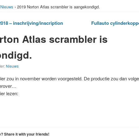
›
Nieuws
› 2019 Norton Atlas scrambler is aangekondigd.
18 – inschrijving/inscription
Fullauto cylinderkopp
ton Atlas scrambler is
ndigd.
der:
Nieuws
er zou in november worden voorgesteld. De productie zou dan volge
ierover…
er lezen:
le? Share it with your friends!