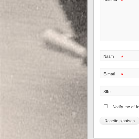
*
*
Naam
*
E-mail
Site
Notify me of f