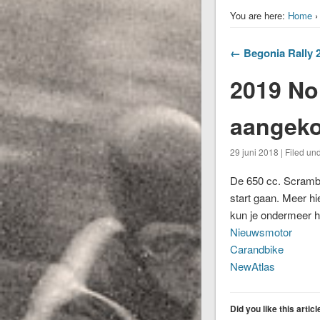
You are here:
Home
← Begonia Rally 20
2019 Nor
aangeko
29 juni 2018 | Filed un
De 650 cc. Scrambl
start gaan. Meer h
kun je ondermeer hi
Nieuwsmotor
Carandbike
NewAtlas
Did you like this artic