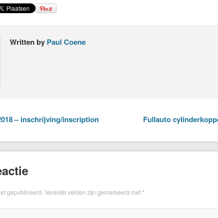
Written by
Paul Coene
18 – inschrijving/inscription
Fullauto cylinderkopp
actie
iet gepubliceerd.
Vereiste velden zijn gemarkeerd met
*