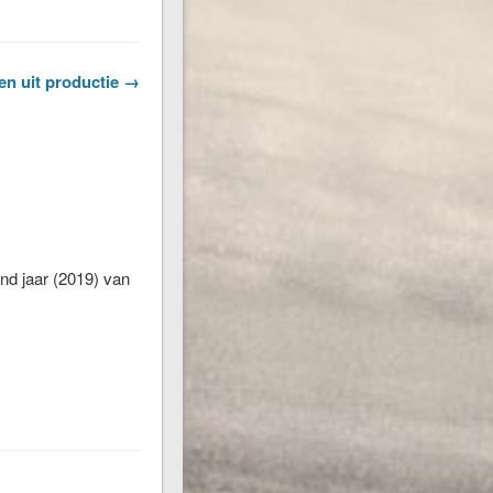
en uit productie →
nd jaar (2019) van