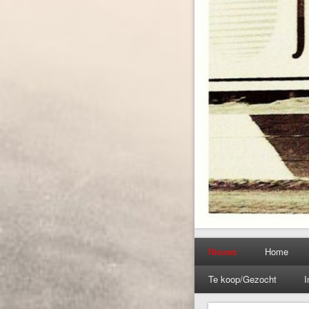
Nieuws
Home
Te koop/Gezocht
I