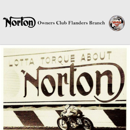
Norton Owners Club Flanders
Branch