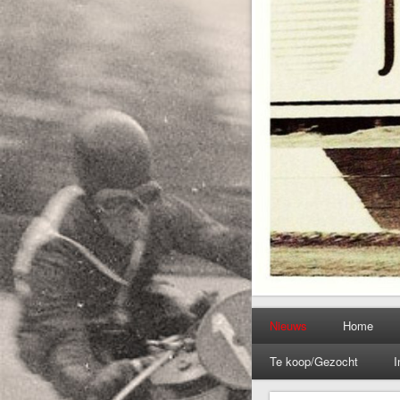
Nieuws
Home
Te koop/Gezocht
I