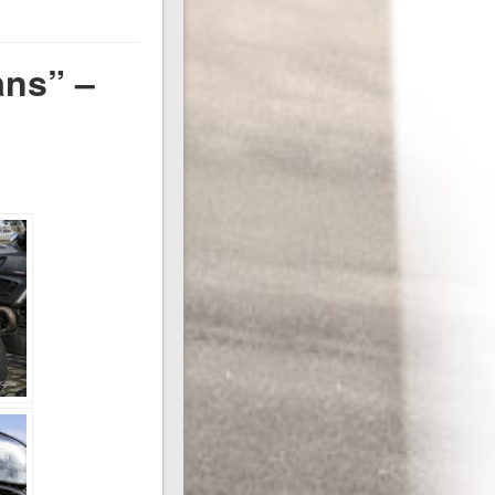
ans” –