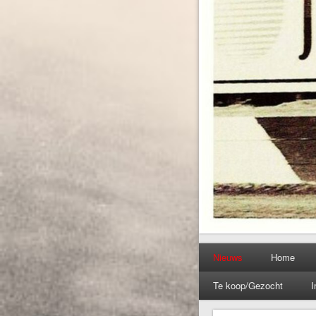
Nieuws
Home
Te koop/Gezocht
I